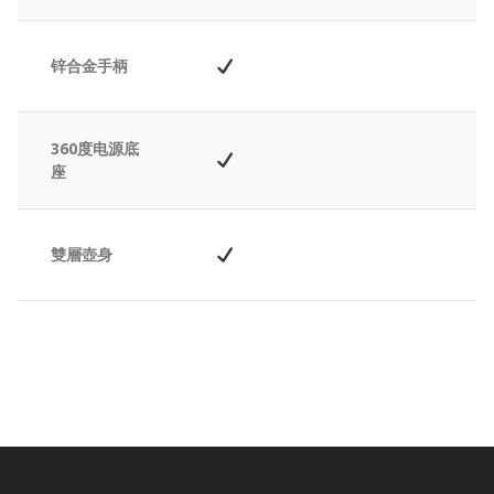
锌合金手柄
360度电源底
座
雙層壺身